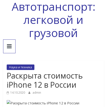
Автотранспорт:
Skip
to
content
легковой и
грузовой
Наука и техника
Раскрыта стоимость
iPhone 12 в России
14.10.2020
admin