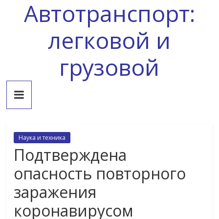
Автотранспорт:
Skip
to
content
легковой и
грузовой
Наука и техника
Подтверждена
опасность повторного
заражения
коронавирусом