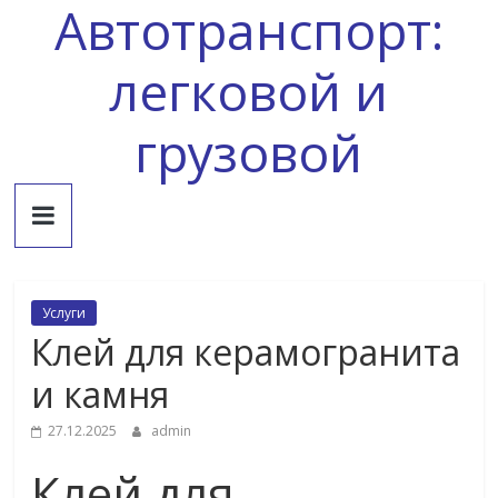
Автотранспорт:
Skip
to
content
легковой и
грузовой
Услуги
Клей для керамогранита
и камня
27.12.2025
admin
Клей для