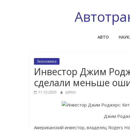
Skip
to
Автотра
content
АВТО
НАУК
Экономика
Инвестор Джим Родж
сделали меньше оши
11.10.2020
admin
Джим Родже
Американский инвестор, владелец Rogers H