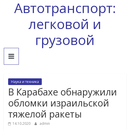
Автотранспорт:
Skip
to
content
легковой и
грузовой
Наука и техника
В Карабахе обнаружили
обломки израильской
тяжелой ракеты
14.10.2020
admin