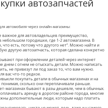
купки автозапчастей
для автомобиля через онлайн-магазины:
е важное для автовладельцев преимущество,
в небольшом городишке, где 1-2 автомагазина. В
, что есть, потому что другого нет”. Можно найти и
ую другую автозапчасть, которая сделана конкретно
грывают при оформлении деталей через интернет
е днем с огнем не отыскать детали. Можно написать
ить, не привезут ли под заказ то, что вам нужно.
я вас что-то редкое.
ивыкли покупать детали в обычных магазинах и на
, понимая, сколько они переплачивали раньше.
ет-магазинах бывают в разы дешевле, чем в обычных.
 оплачивать аренду в дорогом районе города, многие
ужны дополнительные люди, которым надо платить
гарантировать никто не может, ведь даже и у самого