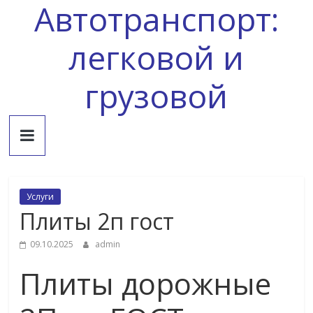
Автотранспорт:
Skip
to
content
легковой и
грузовой
Услуги
Плиты 2п гост
09.10.2025
admin
Плиты дорожные