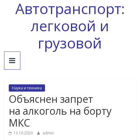
Автотранспорт:
Skip
to
content
легковой и
грузовой
Наука и техника
Объяснен запрет
на алкоголь на борту
МКС
13.10.2020
admin