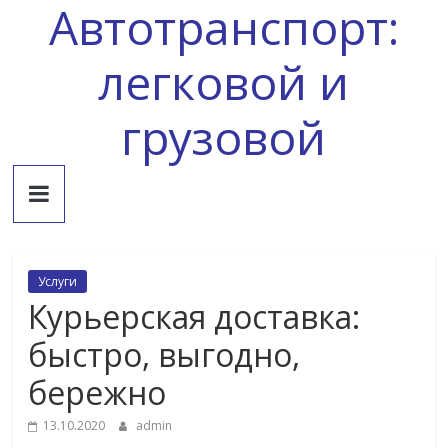
Автотранспорт:
Skip
to
content
легковой и
грузовой
Услуги
Курьерская доставка:
быстро, выгодно,
бережно
13.10.2020
admin