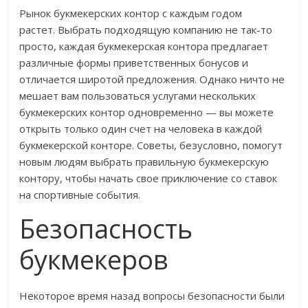
Рынок букмекерских контор с каждым годом
растет. Выбрать подходящую компанию не так-то
просто, каждая букмекерская контора предлагает
различные формы приветственных бонусов и
отличается широтой предложения. Однако ничто не
мешает вам пользоваться услугами нескольких
букмекерских контор одновременно — вы можете
открыть только один счет на человека в каждой
букмекерской конторе. Советы, безусловно, помогут
новым людям выбрать правильную букмекерскую
контору, чтобы начать свое приключение со ставок
на спортивные события.
Безопасность
букмекеров
Некоторое время назад вопросы безопасности были