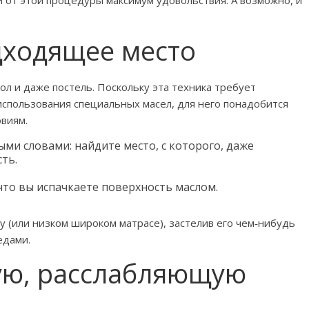
и от этой процедуры максимум удовольствия. А возможно, и
дходящее место
л и даже постель. Поскольку эта техника требует
 использования специальных масел, для него понадобится
овиям.
ыми словами: найдите место, с которого, даже
ть.
что вы испачкаете поверхность маслом.
 (или низком широком матрасе), застелив его чем‑нибудь
едами.
ную, расслабляющую