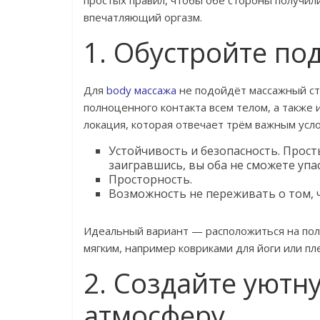
простых правил, чтобы обе стороны получил
впечатляющий оргазм.
1. Обустройте по
Для
body массажа
не подойдёт массажный сто
полноценного контакта всем телом, а также
локация, которая отвечает трём важным усл
Устойчивость и безопасность. Прост
заигравшись, вы оба не сможете упас
Просторность.
Возможность не переживать о том, 
Идеальный вариант — расположиться на полу
мягким, например ковриками для йоги или пл
2. Создайте уют
атмосферу