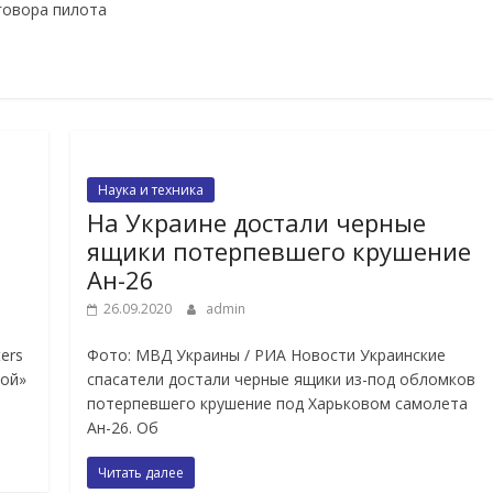
говора пилота
Наука и техника
На Украине достали черные
ящики потерпевшего крушение
Ан-26
26.09.2020
admin
ters
Фото: МВД Украины / РИА Новости Украинские
лой»
спасатели достали черные ящики из-под обломков
потерпевшего крушение под Харьковом самолета
Ан-26. Об
Читать далее