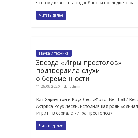
что ему известны подробности последнего раз
Читать далее
Наука и техника
Звезда «Игры престолов»
подтвердила слухи
о беременности
26.09.2020
admin
Кит Харингтон и Роуз ЛеслиФото: Neil Hall / Reu
Актриса Роуз Лесли, исполнившая роль «одича
Игритт в сериале «Игра престолов»
Читать далее