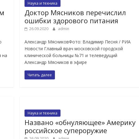
Наука и техника
им
Доктор Мясников перечислил
ошибки здорового питания
26.09.2020
admin
о
Александр МясниковФото: Владимир Песня / РИА
Новости Главный врач московской городской
 на
клинической больницы №71 и телеведущий
Александр Мясников в эфире
Читать далее
Наука и техника
Названо «обнуляющее» Америку
российское супероружие
26.09.2020
admin