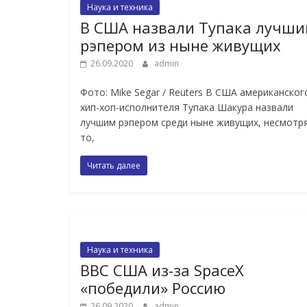
Наука и техника
В США назвали Тупака лучш
рэпером из ныне живущих
26.09.2020
admin
Фото: Mike Segar / Reuters В США американског
хип-хоп-исполнителя Тупака Шакура назвали
лучшим рэпером среди ныне живущих, несмотря
то,
Читать далее
Наука и техника
ВВС США из-за SpaceX
«победили» Россию
26.09.2020
admin